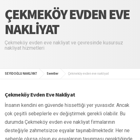
ÇEKMEKÖY EVDEN EVE
NAKLIYAT
Çekmeköy evden eve nakliyat ve çevresinde kusursuz
nakliyat hizmetleri
SEYİDOĞLU NAKLİYAT
Semtler
Çekmeköy evden eve nakliyat
Çekmeköy Evden Eve Nakliyat
İnsanın kendini en güvende hissettiği yer yuvasıdır. Ancak
çok çeşitli sebeplerle ev değiştirmek gerekli olabilir. Bu
durumda Çekmeköy evden eve nakliyat firmalarının
desteğiyle zahmetsizce eşyalar taşınabilmektedir. Her ne
sebeple olursa olsun ev eşyalarının taşınması gerektiğinde