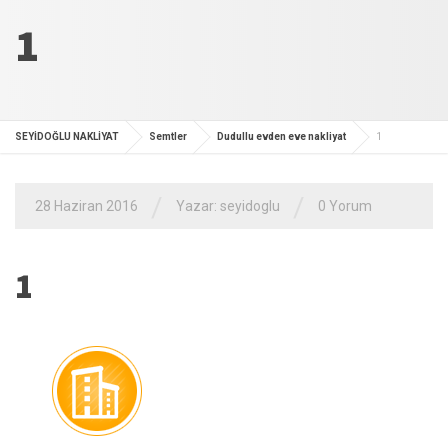
1
SEYİDOĞLU NAKLİYAT
Semtler
Dudullu evden eve nakliyat
1
/
/
28 Haziran 2016
Yazar:
seyidoglu
0 Yorum
1